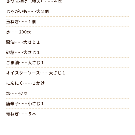
さつま揚げ（棒天）……４本
じゃがいも……大２個
玉ねぎ……１個
水……200cc
醤油……大さじ１
砂糖……大さじ１
ごま油……大さじ１
オイスターソース……大さじ１
にんにく……１かけ
塩……少々
唐辛子……小さじ１
青ねぎ……５本