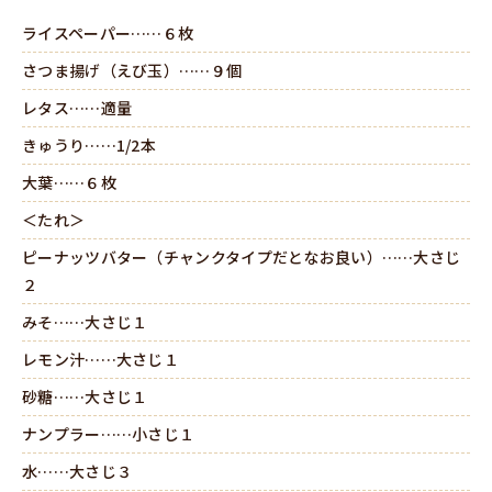
ライスペーパー……６枚
さつま揚げ（えび玉）……９個
レタス……適量
きゅうり……1/2本
大葉……６枚
＜たれ＞
ピーナッツバター（チャンクタイプだとなお良い）……大さじ
２
みそ……大さじ１
レモン汁……大さじ１
砂糖……大さじ１
ナンプラー……小さじ１
水……大さじ３